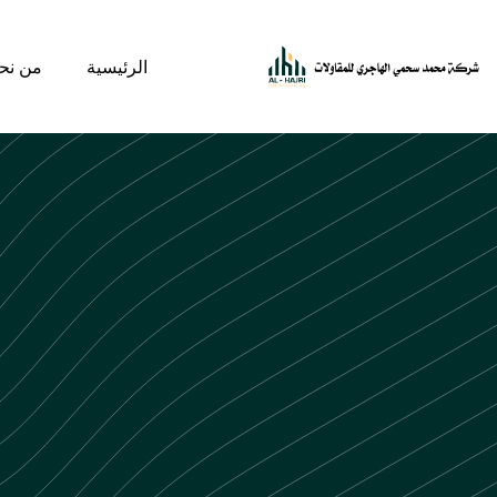
الرئيسية
من نح