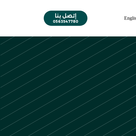
إتصل بنا
Engli
0563547780